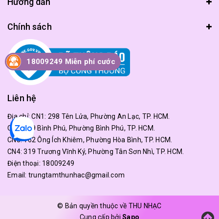
Hướng dẫn
Chính sách
18009249 Miễn phí cước
Liên hệ
Địa chỉ:
CN1: 298 Tên Lửa, Phường An Lạc, TP. HCM.
CN2: 179 Bình Phú, Phường Bình Phú, TP. HCM.
CN3: 162 Ông Ích Khiêm, Phường Hòa Bình, TP. HCM.
CN4: 319 Trương Vĩnh Ký, Phường Tân Sơn Nhì, TP. HCM.
Điện thoại:
18009249
Email:
trungtamthunhac@gmail.com
© Bản quyền thuộc về THU NHẠC
Cung cấp bởi
Sapo