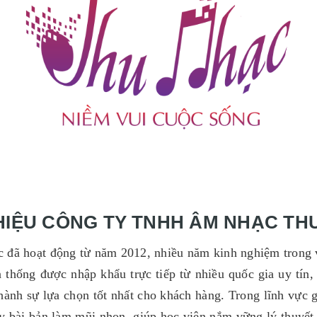
THIỆU CÔNG TY TNHH ÂM NHẠC TH
ã hoạt động từ năm 2012, nhiều năm kinh nghiệm trong vi
n thống được nhập khẩu trực tiếp từ nhiều quốc gia uy tín
hành sự lựa chọn tốt nhất cho khách hàng.
Trong lĩnh vực g
 bài bản làm mũi nhọn, giúp học viên nắm vững lý thuyết v