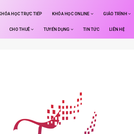
KHÓA HỌC TRỰC TIẾP
KHÓA HỌC ONLINE
GIÁO TRÌNH
CHO THUÊ
TUYỂN DỤNG
TIN TỨC
LIÊN HỆ