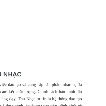
U NHẠC
ệc đào tạo và cung cấp sản phẩm nhạc cụ đa
, cam kết chất lượng. Chính sách bảo hành lâu
iảng dạy, Thu Nhạc tự tin là hệ thống đào tạo
à thực hành, áp dụng thực tiễn, định hình về