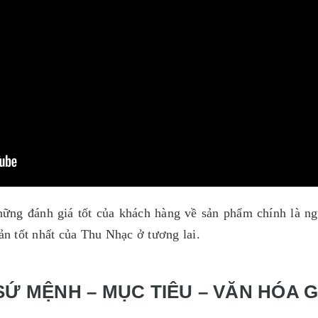
hững đánh giá tốt của khách hàng về sản phẩm chính là n
bản tốt nhất của Thu Nhạc ở tương lai.
SỨ MỆNH – MỤC TIÊU – VĂN HÓA GI