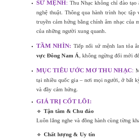
SỨ MỆNH
:
Thu Nhạc không chỉ đào tạo â
nghệ thuật. Thông qua hành trình học tập 
truyền cảm hứng bằng chính âm nhạc của 
của những người xung quanh.
TẦM NHÌN:
Tiếp nối sứ mệnh lan tỏa â
vực Đông Nam Á
, không ngừng đổi mới để
MỤC TIÊU ƯỚC MƠ THU NHẠC
:
M
tại nhiều quốc gia – nơi mọi người, ở bất 
và đầy cảm hứng.
GIÁ TRỊ CỐT LÕI:
🔹
Tận tâm & Chu đáo
Luôn lắng nghe và đồng hành cùng từng khá
🔹
Chất lượng & Uy tín