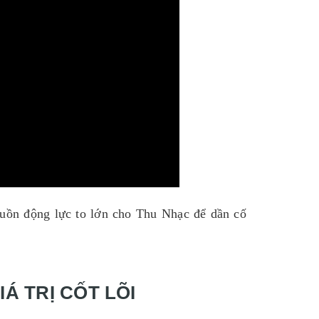
guồn động lực to lớn cho Thu Nhạc để dần cố
Á TRỊ CỐT LÕI