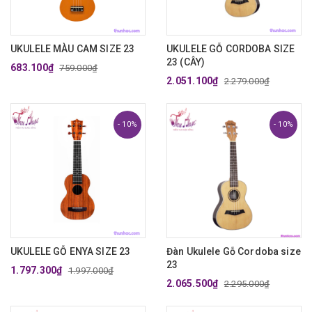
UKULELE MÀU CAM SIZE 23
UKULELE GỖ CORDOBA SIZE
23 (CÂY)
683.100₫
759.000₫
2.051.100₫
2.279.000₫
- 10%
- 10%
UKULELE GỖ ENYA SIZE 23
Đàn Ukulele Gỗ Cordoba size
23
1.797.300₫
1.997.000₫
2.065.500₫
2.295.000₫