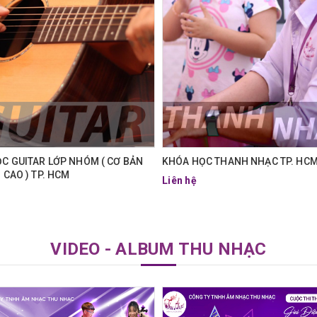
C GUITAR LỚP NHÓM ( CƠ BẢN
KHÓA HỌC THANH NHẠC TP. HC
 CAO ) TP. HCM
Liên hệ
VIDEO - ALBUM THU NHẠC