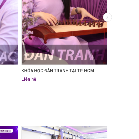
M
KHÓA HỌC ĐÀN TRANH TẠI TP. HCM
KHÓA HỌC CA
Liên hệ
Liên hệ