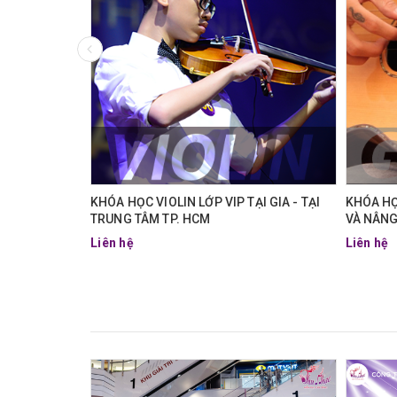
M (CƠ BẢN
KHÓA HỌC VIOLIN LỚP VIP TẠI GIA - TẠI
KHÓA HỌ
TRUNG TÂM TP. HCM
VÀ NÂNG
Liên hệ
Liên hệ