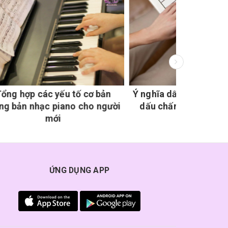
 bản
Ý nghĩa dấu nhắc lại, dấu luyến,
Bí quyết 
 người
dấu chấm dôi trong học đàn
nhà c
piano
ỨNG DỤNG APP