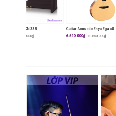
Guitar Acoustic Enya Ega x0
ĐÀN OR
6.510.000₫
10.590.
10.850.000₫