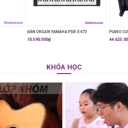
GAN YAMAHA PSR-E473
PIANO CƠ YAMAHA U3H
000₫
44.625.000₫
59.500.000₫
KHÓA HỌC