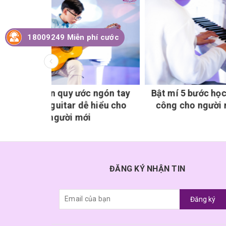
18009249 Miễn phí cước
ngón tay
Bật mí 5 bước học piano thành
Nhịp 4/
hiểu cho
công cho người mới bắt đầu
lặng 
ĐĂNG KÝ NHẬN TIN
Đăng ký