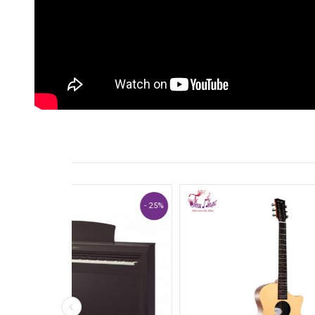
- 25%
- 40%