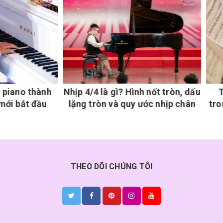
4 là gì? Hình nốt tròn, dấu
Tổng hợp các yếu tố cơ
tròn và quy ước nhịp chân
trong bản nhạc piano cho
mới
THEO DÕI CHÚNG TÔI