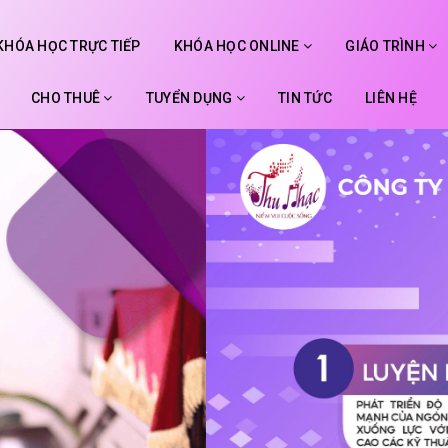
KHÓA HỌC TRỰC TIẾP
KHÓA HỌC ONLINE
GIÁO TRÌNH
CHO THUÊ
TUYỂN DỤNG
TIN TỨC
LIÊN HỆ