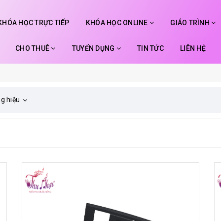
KHÓA HỌC TRỰC TIẾP
KHÓA HỌC ONLINE
GIÁO TRÌNH
CHO THUÊ
TUYỂN DỤNG
TIN TỨC
LIÊN HỆ
g hiệu