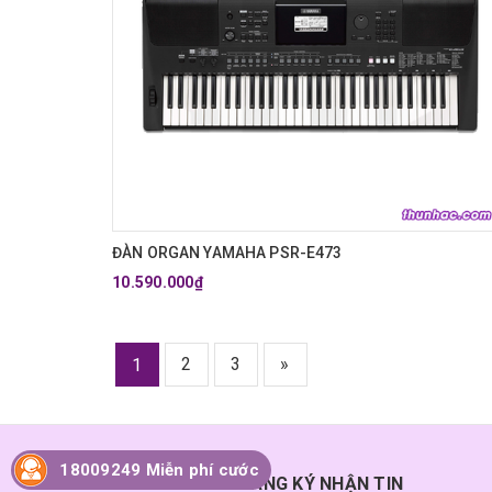
ĐÀN ORGAN YAMAHA PSR-E473
10.590.000₫
2
3
»
1
18009249 Miễn phí cước
ĐĂNG KÝ NHẬN TIN