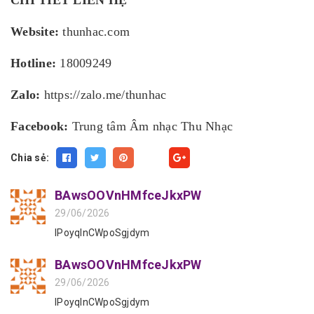
CHI TIẾT LIÊN HỆ
Website:
thunhac.com
Hotline:
18009249
Zalo:
https://zalo.me/thunhac
Facebook:
Trung tâm Âm nhạc Thu Nhạc
Chia sẻ:
Fancy
BAwsOOVnHMfceJkxPW
29/06/2026
IPoyqInCWpoSgjdym
BAwsOOVnHMfceJkxPW
29/06/2026
IPoyqInCWpoSgjdym