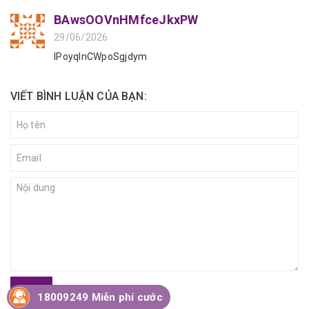
BAwsOOVnHMfceJkxPW
29/06/2026
IPoyqInCWpoSgjdym
VIẾT BÌNH LUẬN CỦA BẠN:
Gửi
18009249 Miễn phí cước