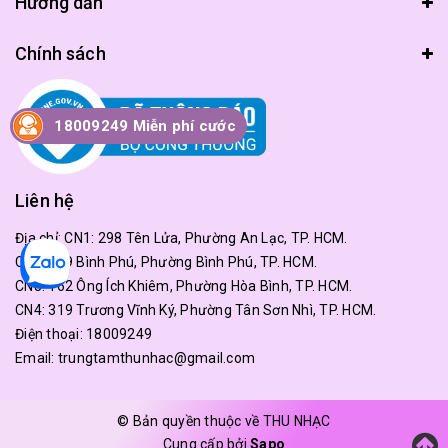
Hướng dẫn
Chính sách
18009249 Miễn phí cước
Liên hệ
Địa chỉ:
CN1: 298 Tên Lửa, Phường An Lạc, TP. HCM.
CN2: 179 Bình Phú, Phường Bình Phú, TP. HCM.
CN3: 162 Ông Ích Khiêm, Phường Hòa Bình, TP. HCM.
CN4: 319 Trương Vĩnh Ký, Phường Tân Sơn Nhì, TP. HCM.
Điện thoại:
18009249
Email:
trungtamthunhac@gmail.com
© Bản quyền thuộc về THU NHẠC
Cung cấp bởi
Sapo