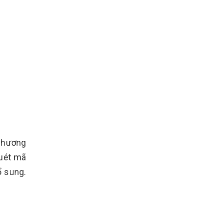
 chương
Quét mã
ổ sung.