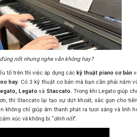
 đúng nốt nhưng nghe vẫn không hay?
u tố trên thì việc áp dụng các
kỹ thuật piano cơ bản
v
ano hay
. Có 3 kỹ thuật cơ bản mà bạn cần phải nắm 
egato, Legato
và
Staccato
. Trong khi Legato giúp ch
, thì Staccato lại tạo sự dứt khoát, sắc gọn cho tiế
àn không chỉ giúp âm thanh phát ra tươi sáng và linh 
 cảm xúc và không bị “
dính nốt
”.