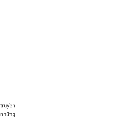
 truyền
ư những