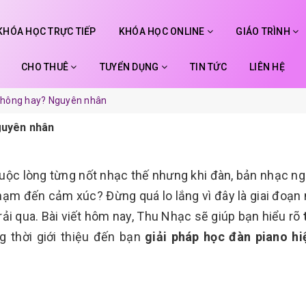
KHÓA HỌC TRỰC TIẾP
KHÓA HỌC ONLINE
GIÁO TRÌNH
CHO THUÊ
TUYỂN DỤNG
TIN TỨC
LIÊN HỆ
không hay? Nguyên nhân
guyên nhân
huộc lòng từng nốt nhạc thế nhưng khi đàn, bản nhạc n
hạm đến cảm xúc? Đừng quá lo lắng vì đây là giai đoạn
rải qua. Bài viết hôm nay, Thu Nhạc sẽ giúp bạn hiểu rõ
 thời giới thiệu đến bạn
giải pháp học đàn piano hi