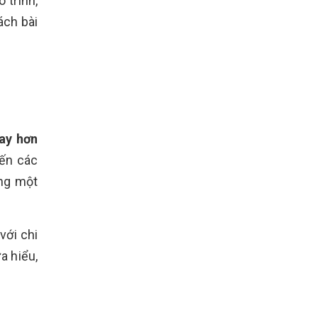
 trình,
ách bài
ay hơn
đến các
ựng một
với chi
a hiểu,