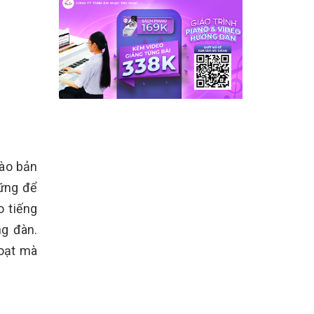
ào bản
vững để
o tiếng
ng đàn.
hoạt mà