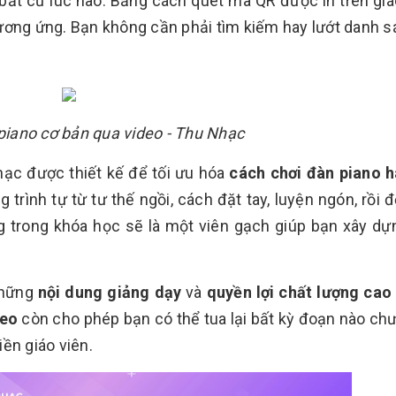
bất cứ lúc nào. Bằng cách quét mã QR được in trên giáo
ương ứng. Bạn không cần phải tìm kiếm hay lướt danh s
piano cơ bản qua video - Thu Nhạc
ạc được thiết kế để tối ưu hóa
cách chơi đàn piano h
rình tự từ tư thế ngồi, cách đặt tay, luyện ngón, rồi 
ảng trong khóa học sẽ là một viên gạch giúp bạn xây d
những
nội dung giảng dạy
và
quyền lợi chất lượng cao
deo
còn cho phép bạn có thể tua lại bất kỳ đoạn nào chư
ền giáo viên.