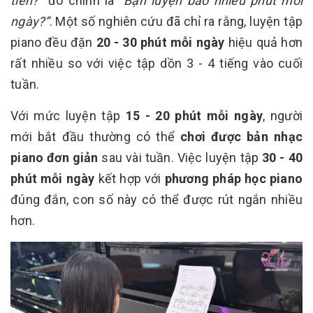
tiên?”
đó chính là
“Bạn luyện bao nhiêu phút mỗi
ngày?”
. Một số nghiên cứu đã chỉ ra rằng, luyện tập
piano đều đặn
20 - 30 phút mỗi ngày
hiệu quả hơn
rất nhiều so với việc tập dồn 3 - 4 tiếng vào cuối
tuần.
Với mức luyện tập
15 - 20 phút mỗi ngày
, người
mới bắt đầu thường có thể
chơi được bản nhạc
piano đơn giản
sau vài tuần. Việc luyện tập
30 - 40
phút mỗi ngày
kết hợp với
phương pháp học piano
đúng đắn, con số này có thể được rút ngắn nhiều
hơn.