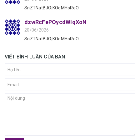
SnZTNatBJOjKOoMHoReO
dzwRcFePOycdWlqXoN
20/06/2026
SnZTNatBJOjKOoMHoReO
VIẾT BÌNH LUẬN CỦA BẠN: