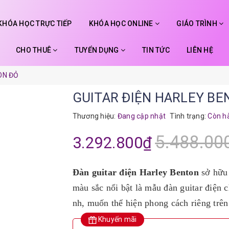
KHÓA HỌC TRỰC TIẾP
KHÓA HỌC ONLINE
GIÁO TRÌNH
CHO THUÊ
TUYỂN DỤNG
TIN TỨC
LIÊN HỆ
ON ĐỎ
GUITAR ĐIỆN HARLEY B
Thương hiệu:
Đang cập nhật
Tình trạng:
Còn h
5.488.00
3.292.800₫
Đàn guitar điện Harley Benton
sở hữu 
màu sắc nổi bật là mẫu đàn guitar điện 
nh, muốn thể hiện phong cách riêng trên
Khuyến mãi