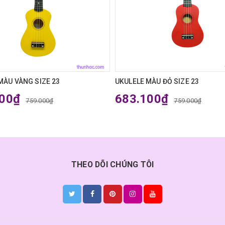
MÀU VÀNG SIZE 23
UKULELE MÀU ĐỎ SIZE 23
100₫
683.100₫
759.000₫
759.000₫
THEO DÕI CHÚNG TÔI