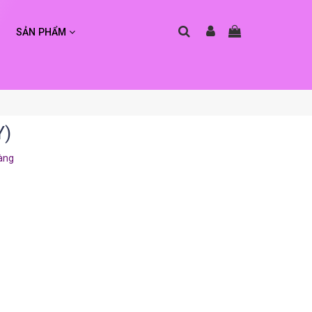
SẢN PHẨM
Y)
àng