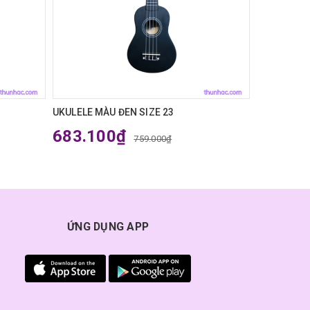
UKULELE MÀU ĐEN SIZE 23
UKULELE MÀ
683.100₫
683.1
759.000₫
ỨNG DỤNG APP