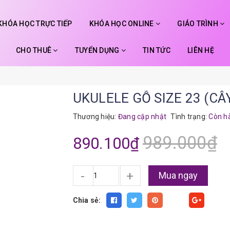
KHÓA HỌC TRỰC TIẾP
KHÓA HỌC ONLINE
GIÁO TRÌNH
CHO THUÊ
TUYỂN DỤNG
TIN TỨC
LIÊN HỆ
UKULELE GỖ SIZE 23 (CÂ
Thương hiệu:
Đang cập nhật
Tình trạng:
Còn h
989.000₫
890.100₫
-
+
Mua ngay
Chia sẻ:
Fancy