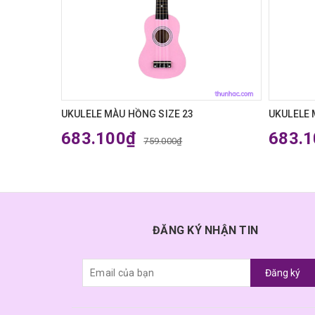
UKULELE MÀU HỒNG SIZE 23
UKULELE 
683.100₫
683.
759.000₫
ĐĂNG KÝ NHẬN TIN
Đăng ký