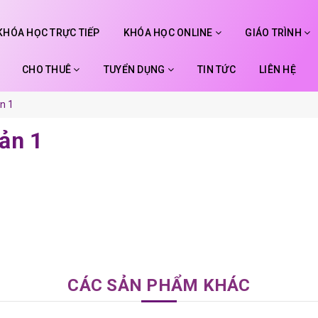
KHÓA HỌC TRỰC TIẾP
KHÓA HỌC ONLINE
GIÁO TRÌNH
CHO THUÊ
TUYỂN DỤNG
TIN TỨC
LIÊN HỆ
n 1
bản 1
CÁC SẢN PHẨM KHÁC