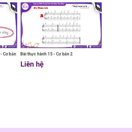
 - Cơ bản
Bài thực hành 15 - Cơ bản 2
Kiểm tra tổng 
Liên hệ
Liên hệ