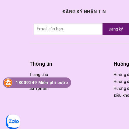
ĐĂNG KÝ NHẬN TIN
Đăng ký
Thông tin
Hướng
Trang chủ
Hướng 
Giới thiệu
Hướng d
18009249 Miễn phí cước
Sản phẩm
Hướng d
Điều kh