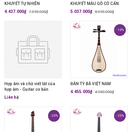
KHUYẾT TỰ NHIÊN
KHUYẾT MÀU GỖ CÓ CẨN
4.437.000₫
5.037.000₫
7.395.000₫
8.395.000₫
- 10%
Hợp âm và chữ viết tắt của
ĐÀN TỲ BÀ VIỆT NAM
hợp âm - Guitar cơ bản
4.455.000₫
4.950.000₫
Liên hệ
- 25%
- 25%