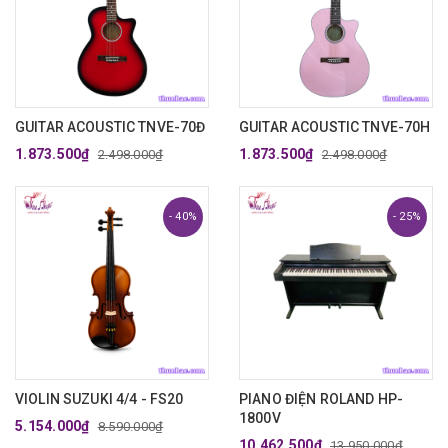
GUITAR ACOUSTIC TNVE-70Đ
GUITAR ACOUSTIC TNVE-70H
1.873.500₫
1.873.500₫
2.498.000₫
2.498.000₫
- 40%
- 25%
VIOLIN SUZUKI 4/4 - FS20
PIANO ĐIỆN ROLAND HP-
1800V
5.154.000₫
8.590.000₫
10.462.500₫
13.950.000₫