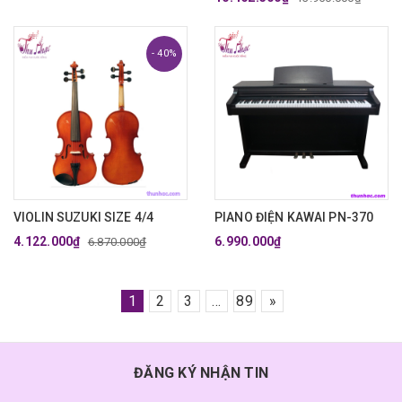
- 40%
VIOLIN SUZUKI SIZE 4/4
PIANO ĐIỆN KAWAI PN-370
4.122.000₫
6.990.000₫
6.870.000₫
1
2
3
...
89
»
ĐĂNG KÝ NHẬN TIN