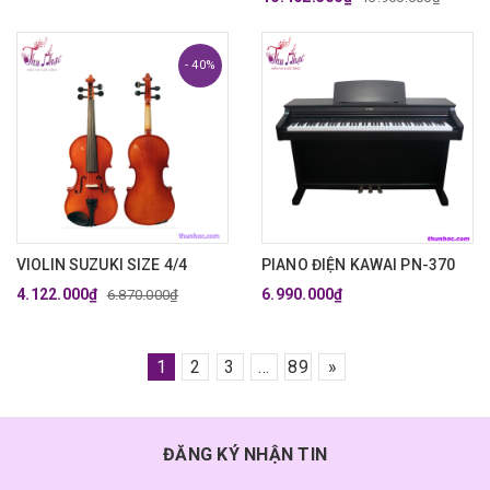
- 40%
VIOLIN SUZUKI SIZE 4/4
PIANO ĐIỆN KAWAI PN-370
4.122.000₫
6.990.000₫
6.870.000₫
1
2
3
...
89
»
ĐĂNG KÝ NHẬN TIN