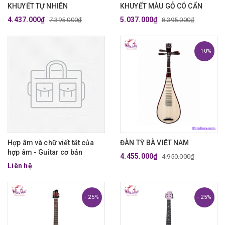
KHUYẾT TỰ NHIÊN
KHUYẾT MÀU GỖ CÓ CẨN
4.437.000₫
5.037.000₫
7.395.000₫
8.395.000₫
- 10%
Hợp âm và chữ viết tắt của
ĐÀN TỲ BÀ VIỆT NAM
hợp âm - Guitar cơ bản
4.455.000₫
4.950.000₫
Liên hệ
- 25%
- 25%