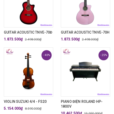
GUITAR ACOUSTIC TNVE-70Đ
GUITAR ACOUSTIC TNVE-70H
1.873.500₫
1.873.500₫
2.498.000₫
2.498.000₫
- 40%
- 25%
VIOLIN SUZUKI 4/4 - FS20
PIANO ĐIỆN ROLAND HP-
1800V
5.154.000₫
8.590.000₫
10.462.500₫
13.950.000₫