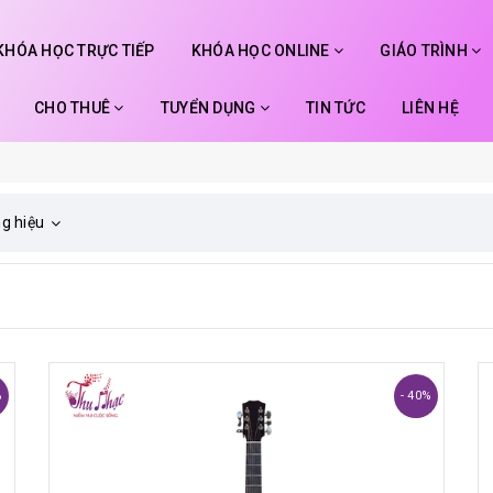
KHÓA HỌC TRỰC TIẾP
KHÓA HỌC ONLINE
GIÁO TRÌNH
CHO THUÊ
TUYỂN DỤNG
TIN TỨC
LIÊN HỆ
g hiệu
%
- 40%