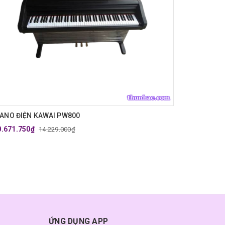
IANO ĐIỆN KAWAI PW800
0.671.750₫
14.229.000₫
ỨNG DỤNG APP