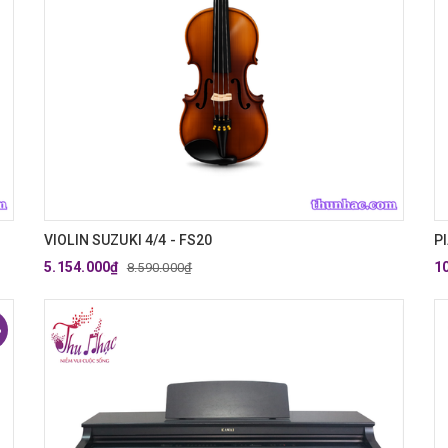
VIOLIN SUZUKI 4/4 - FS20
P
5.154.000₫
1
8.590.000₫
%