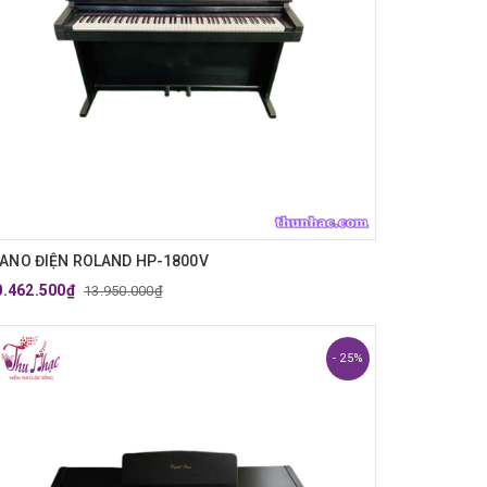
IANO ĐIỆN ROLAND HP-1800V
0.462.500₫
13.950.000₫
- 25%