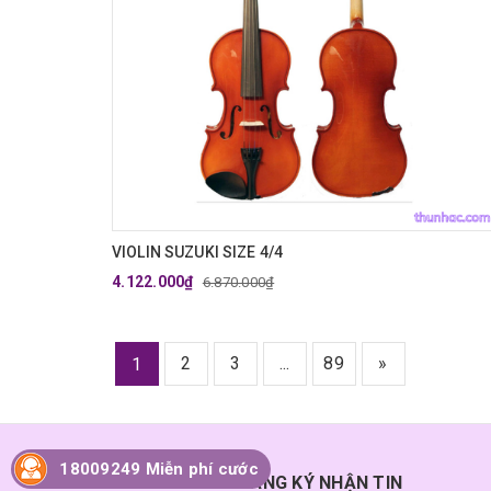
VIOLIN SUZUKI SIZE 4/4
4.122.000₫
6.870.000₫
2
3
...
89
»
1
18009249 Miễn phí cước
ĐĂNG KÝ NHẬN TIN