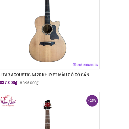
UITAR ACOUSTIC A420 KHUYẾT MÀU GỖ CÓ CẨN
.037.000₫
8.395.000₫
- 25%