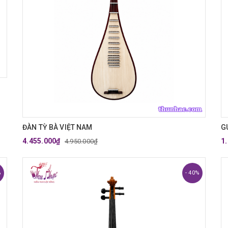
ĐÀN TỲ BÀ VIỆT NAM
G
4.455.000₫
1
4.950.000₫
%
- 40%