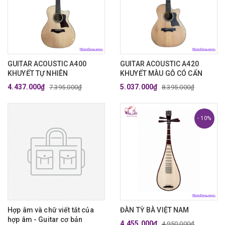
GUITAR ACOUSTIC A400
GUITAR ACOUSTIC A420
KHUYẾT TỰ NHIÊN
KHUYẾT MÀU GỖ CÓ CẨN
4.437.000₫
5.037.000₫
7.395.000₫
8.395.000₫
- 10%
Hợp âm và chữ viết tắt của
ĐÀN TỲ BÀ VIỆT NAM
hợp âm - Guitar cơ bản
4.455.000₫
4.950.000₫