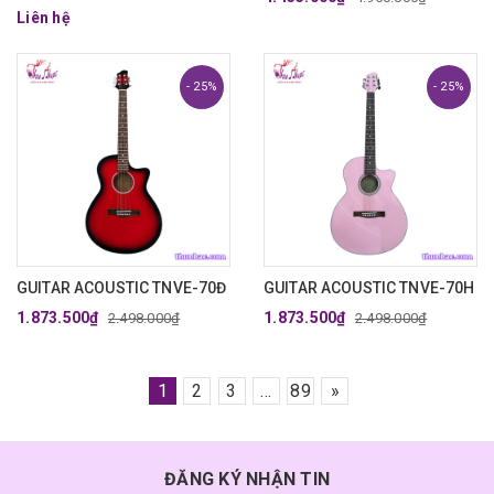
Liên hệ
- 25%
- 25%
GUITAR ACOUSTIC TNVE-70Đ
GUITAR ACOUSTIC TNVE-70H
1.873.500₫
1.873.500₫
2.498.000₫
2.498.000₫
1
2
3
...
89
»
ĐĂNG KÝ NHẬN TIN