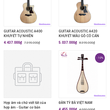
GUITAR ACOUSTIC A400
GUITAR ACOUSTIC A420
KHUYẾT TỰ NHIÊN
KHUYẾT MÀU GỖ CÓ CẨN
4.437.000₫
5.037.000₫
7.395.000₫
8.395.000₫
- 10%
Hợp âm và chữ viết tắt của
ĐÀN TỲ BÀ VIỆT NAM
hợp âm - Guitar cơ bản
4.455.000₫
4.950.000₫