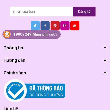
Đăng ký
18009249 Miễn phí cước
Thông tin
Hướng dẫn
Chính sách
Liên hệ