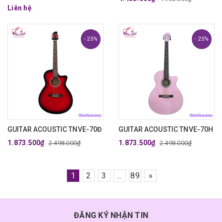
Liên hệ
- 25%
- 25%
GUITAR ACOUSTIC TNVE-70Đ
GUITAR ACOUSTIC TNVE-70H
1.873.500₫
1.873.500₫
2.498.000₫
2.498.000₫
1
2
3
...
89
»
ĐĂNG KÝ NHẬN TIN