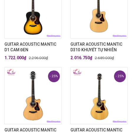
GUITAR ACOUSTIC MANTIC
GUITAR ACOUSTIC MANTIC
D1 CAM ĐEN
D310 KHUYẾT TỰ NHIÊN
1.722.000₫
2.016.750₫
2.296.000₫
2.689.000₫
- 25%
- 25%
GUITAR ACOUSTIC MANTIC
GUITAR ACOUSTIC MANTIC