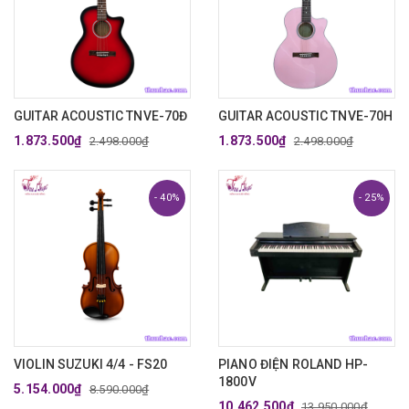
GUITAR ACOUSTIC TNVE-70Đ
GUITAR ACOUSTIC TNVE-70H
1.873.500₫
1.873.500₫
2.498.000₫
2.498.000₫
- 40%
- 25%
VIOLIN SUZUKI 4/4 - FS20
PIANO ĐIỆN ROLAND HP-
1800V
5.154.000₫
8.590.000₫
10.462.500₫
13.950.000₫