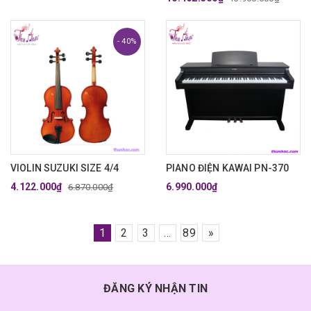
- 40%
VIOLIN SUZUKI SIZE 4/4
PIANO ĐIỆN KAWAI PN-370
4.122.000₫
6.990.000₫
6.870.000₫
1
2
3
...
89
»
ĐĂNG KÝ NHẬN TIN