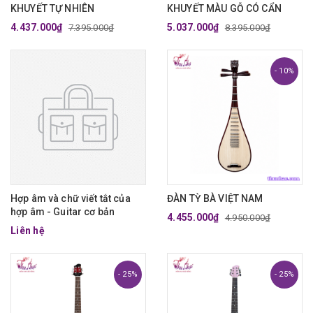
KHUYẾT TỰ NHIÊN
KHUYẾT MÀU GỖ CÓ CẨN
4.437.000₫
5.037.000₫
7.395.000₫
8.395.000₫
- 10%
Hợp âm và chữ viết tắt của
ĐÀN TỲ BÀ VIỆT NAM
hợp âm - Guitar cơ bản
4.455.000₫
4.950.000₫
Liên hệ
- 25%
- 25%