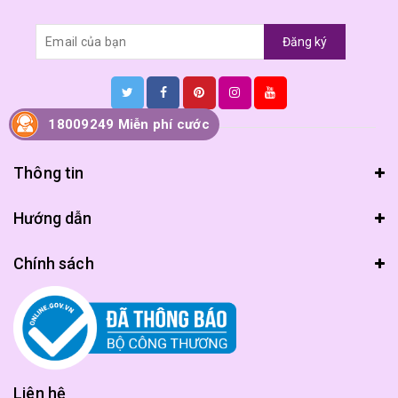
Đăng ký
18009249 Miễn phí cước
Thông tin
Hướng dẫn
Chính sách
Liên hệ