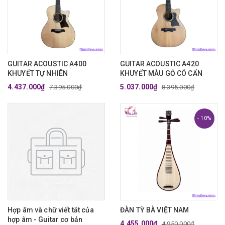
GUITAR ACOUSTIC A400
GUITAR ACOUSTIC A420
KHUYẾT TỰ NHIÊN
KHUYẾT MÀU GỖ CÓ CẨN
4.437.000₫
5.037.000₫
7.395.000₫
8.395.000₫
- 10%
Hợp âm và chữ viết tắt của
ĐÀN TỲ BÀ VIỆT NAM
hợp âm - Guitar cơ bản
4.455.000₫
4.950.000₫