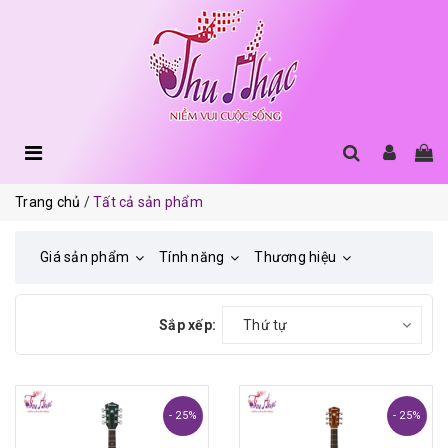
Trang chủ
Tất cả sản phẩm
Giá sản phẩm
Tính năng
Thương hiệu
Sắp xếp:
Thứ tự
- 25%
- 25%