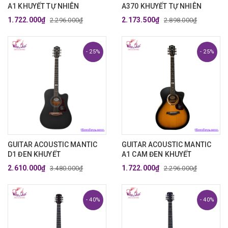
A1 KHUYẾT TỰ NHIÊN
A370 KHUYẾT TỰ NHIÊN
1.722.000₫
2.173.500₫
2.296.000₫
2.898.000₫
- 25%
- 25%
GUITAR ACOUSTIC MANTIC
GUITAR ACOUSTIC MANTIC
D1 ĐEN KHUYẾT
A1 CAM ĐEN KHUYẾT
2.610.000₫
1.722.000₫
3.480.000₫
2.296.000₫
- 40%
- 40%