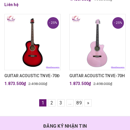
Liên hệ
- 25%
- 25%
GUITAR ACOUSTIC TNVE-70Đ
GUITAR ACOUSTIC TNVE-70H
1.873.500₫
1.873.500₫
2.498.000₫
2.498.000₫
1
2
3
...
89
»
ĐĂNG KÝ NHẬN TIN