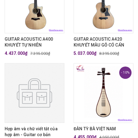
GUITAR ACOUSTIC A400
GUITAR ACOUSTIC A420
KHUYẾT TỰ NHIÊN
KHUYẾT MÀU GỖ CÓ CẨN
4.437.000₫
5.037.000₫
7.395.000₫
8.395.000₫
- 10%
Hợp âm và chữ viết tắt của
ĐÀN TỲ BÀ VIỆT NAM
hợp âm - Guitar cơ bản
4.455.000₫
4.950.000₫