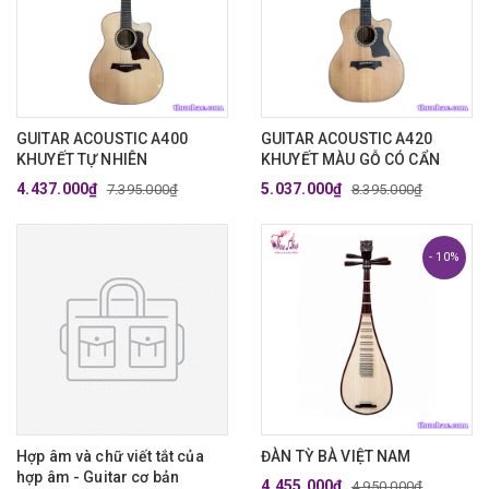
GUITAR ACOUSTIC A400
GUITAR ACOUSTIC A420
KHUYẾT TỰ NHIÊN
KHUYẾT MÀU GỖ CÓ CẨN
4.437.000₫
5.037.000₫
7.395.000₫
8.395.000₫
- 10%
Hợp âm và chữ viết tắt của
ĐÀN TỲ BÀ VIỆT NAM
hợp âm - Guitar cơ bản
4.455.000₫
4.950.000₫