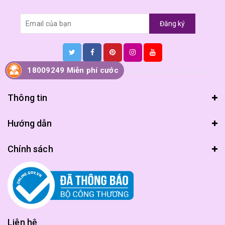
Đăng ký
18009249 Miễn phí cước
Thông tin
Hướng dẫn
Chính sách
Liên hệ