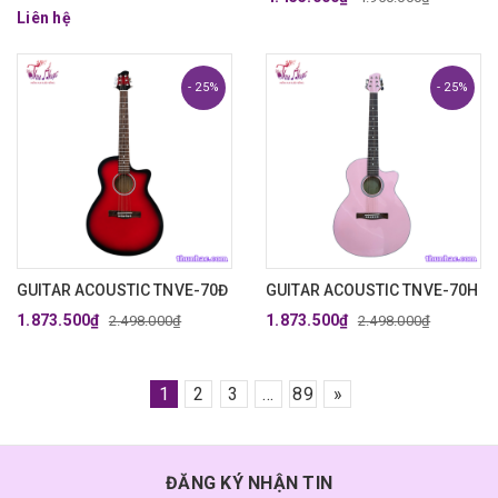
Liên hệ
- 25%
- 25%
GUITAR ACOUSTIC TNVE-70Đ
GUITAR ACOUSTIC TNVE-70H
1.873.500₫
1.873.500₫
2.498.000₫
2.498.000₫
1
2
3
...
89
»
ĐĂNG KÝ NHẬN TIN