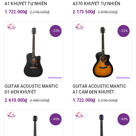
A1 KHUYẾT TỰ NHIÊN
A370 KHUYẾT TỰ NHIÊN
1.722.000₫
2.173.500₫
2.296.000₫
2.898.000₫
- 25%
- 25%
GUITAR ACOUSTIC MANTIC
GUITAR ACOUSTIC MANTIC
D1 ĐEN KHUYẾT
A1 CAM ĐEN KHUYẾT
2.610.000₫
1.722.000₫
3.480.000₫
2.296.000₫
- 40%
- 40%