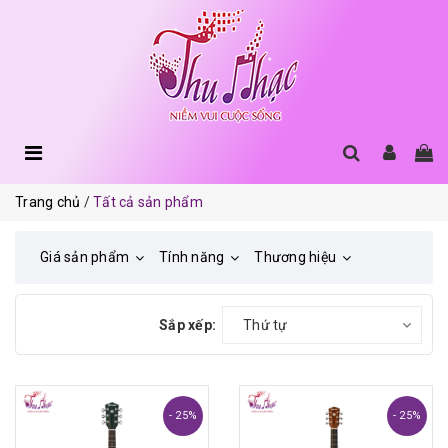
Trang chủ
Tất cả sản phẩm
Giá sản phẩm
Tính năng
Thương hiệu
Sắp xếp:
Thứ tự
- 25%
- 25%