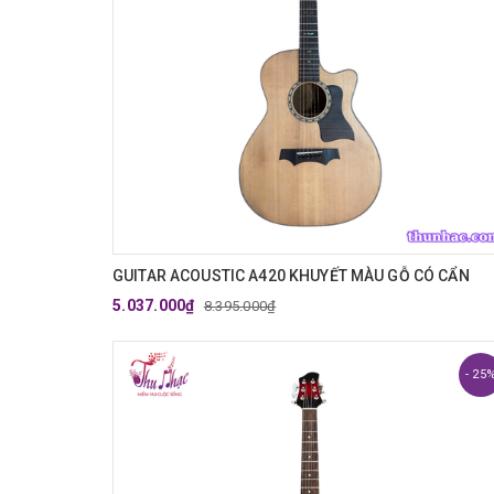
GUITAR ACOUSTIC A420 KHUYẾT MÀU GỖ CÓ CẨN
5.037.000₫
8.395.000₫
- 25