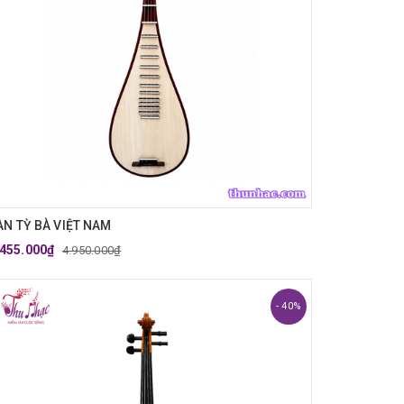
ÀN TỲ BÀ VIỆT NAM
.455.000₫
4.950.000₫
- 40%