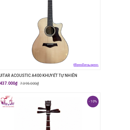
UITAR ACOUSTIC A400 KHUYẾT TỰ NHIÊN
.437.000₫
7.395.000₫
- 10%