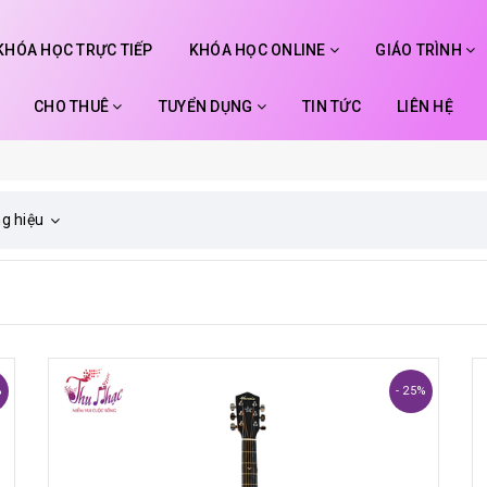
KHÓA HỌC TRỰC TIẾP
KHÓA HỌC ONLINE
GIÁO TRÌNH
CHO THUÊ
TUYỂN DỤNG
TIN TỨC
LIÊN HỆ
g hiệu
%
- 25%