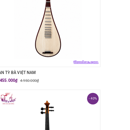
ÀN TỲ BÀ VIỆT NAM
.455.000₫
4.950.000₫
- 40%