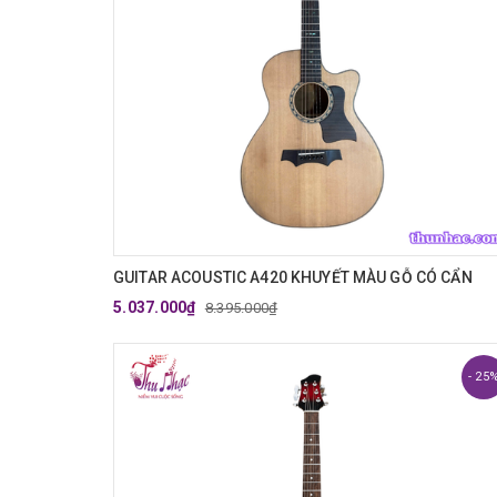
GUITAR ACOUSTIC A420 KHUYẾT MÀU GỖ CÓ CẨN
5.037.000₫
8.395.000₫
- 25