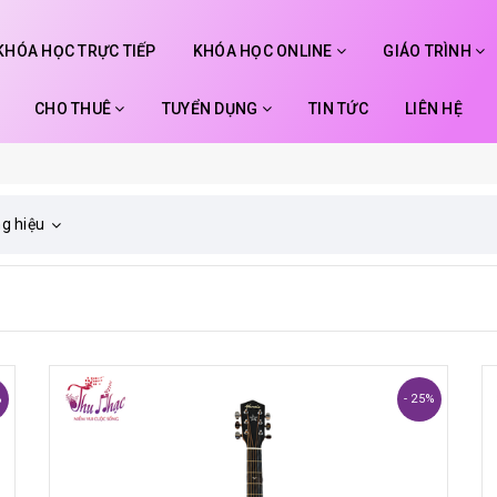
KHÓA HỌC TRỰC TIẾP
KHÓA HỌC ONLINE
GIÁO TRÌNH
CHO THUÊ
TUYỂN DỤNG
TIN TỨC
LIÊN HỆ
g hiệu
%
- 25%