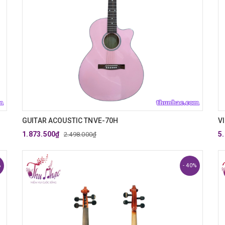
GUITAR ACOUSTIC TNVE-70H
V
1.873.500₫
5
2.498.000₫
%
- 40%