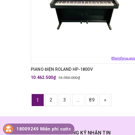
PIANO ĐIỆN ROLAND HP-1800V
10.462.500₫
13.950.000₫
2
3
...
89
»
1
18009249 Miễn phí cước
ĐĂNG KÝ NHẬN TIN