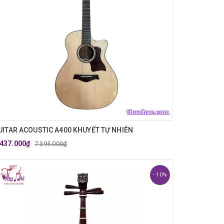
UITAR ACOUSTIC A400 KHUYẾT TỰ NHIÊN
.437.000₫
7.395.000₫
- 10%