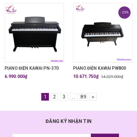
- 25%
PIANO ĐIỆN KAWAI PN-370
PIANO ĐIỆN KAWAI PW800
6.990.000₫
10.671.750₫
14.229.000₫
1
2
3
...
89
»
ĐĂNG KÝ NHẬN TIN