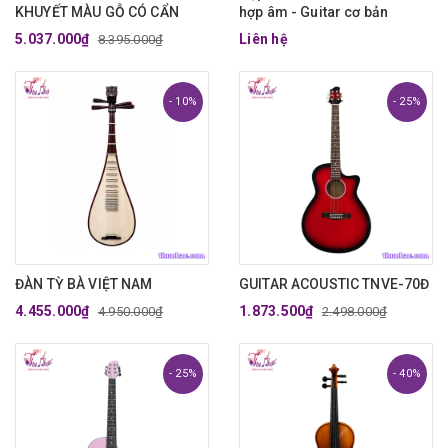
KHUYẾT MÀU GỖ CÓ CẨN
hợp âm - Guitar cơ bản
5.037.000₫
Liên hệ
8.395.000₫
- 10%
- 25%
ĐÀN TỲ BÀ VIỆT NAM
GUITAR ACOUSTIC TNVE-70Đ
4.455.000₫
1.873.500₫
4.950.000₫
2.498.000₫
- 25%
- 40%