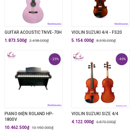
GUITAR ACOUSTIC TNVE-70H
VIOLIN SUZUKI 4/4 - FS20
1.873.500₫
5.154.000₫
2.498.000₫
8.590.000₫
- 25%
- 40%
PIANO ĐIỆN ROLAND HP-
VIOLIN SUZUKI SIZE 4/4
1800V
4.122.000₫
6.870.000₫
10.462.500₫
13.950.000₫