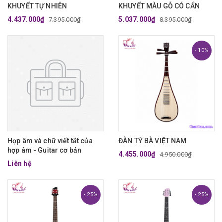
KHUYẾT TỰ NHIÊN
KHUYẾT MÀU GỖ CÓ CẨN
4.437.000₫
5.037.000₫
7.395.000₫
8.395.000₫
- 10%
Hợp âm và chữ viết tắt của
ĐÀN TỲ BÀ VIỆT NAM
hợp âm - Guitar cơ bản
4.455.000₫
4.950.000₫
Liên hệ
- 25%
- 25%