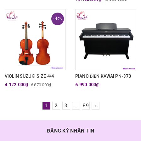
- 40%
VIOLIN SUZUKI SIZE 4/4
PIANO ĐIỆN KAWAI PN-370
4.122.000₫
6.990.000₫
6.870.000₫
1
2
3
...
89
»
ĐĂNG KÝ NHẬN TIN