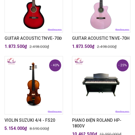
GUITAR ACOUSTIC TNVE-70Đ
GUITAR ACOUSTIC TNVE-70H
1.873.500₫
1.873.500₫
2.498.000₫
2.498.000₫
- 40%
- 25%
VIOLIN SUZUKI 4/4 - FS20
PIANO ĐIỆN ROLAND HP-
1800V
5.154.000₫
8.590.000₫
10.462.500₫
13.950.000₫