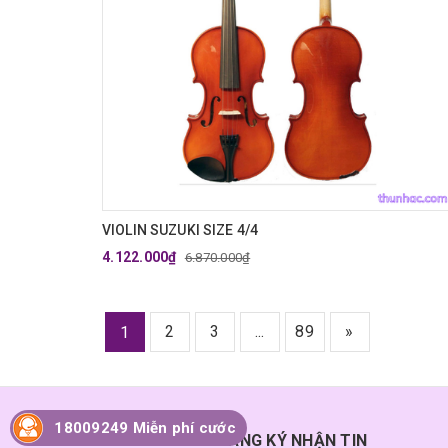
VIOLIN SUZUKI SIZE 4/4
4.122.000₫
6.870.000₫
2
3
...
89
»
1
18009249 Miễn phí cước
ĐĂNG KÝ NHẬN TIN