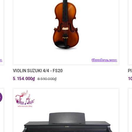
VIOLIN SUZUKI 4/4 - FS20
P
5.154.000₫
1
8.590.000₫
%