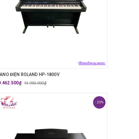
IANO ĐIỆN ROLAND HP-1800V
0.462.500₫
13.950.000₫
- 25%