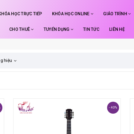
KHÓA HỌC TRỰC TIẾP
KHÓA HỌC ONLINE
GIÁO TRÌNH
CHO THUÊ
TUYỂN DỤNG
TIN TỨC
LIÊN HỆ
g hiệu
%
- 40%