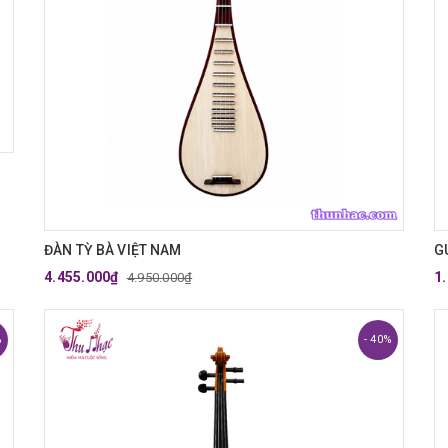
ĐÀN TỲ BÀ VIỆT NAM
G
4.455.000₫
1
4.950.000₫
%
- 40%