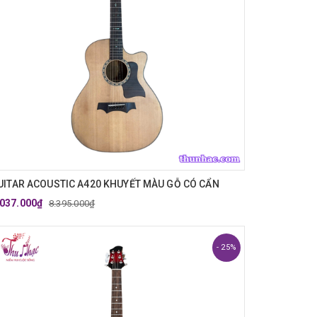
UITAR ACOUSTIC A420 KHUYẾT MÀU GỖ CÓ CẨN
.037.000₫
8.395.000₫
- 25%