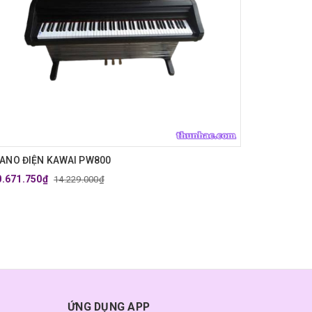
IANO ĐIỆN KAWAI PW800
0.671.750₫
14.229.000₫
ỨNG DỤNG APP