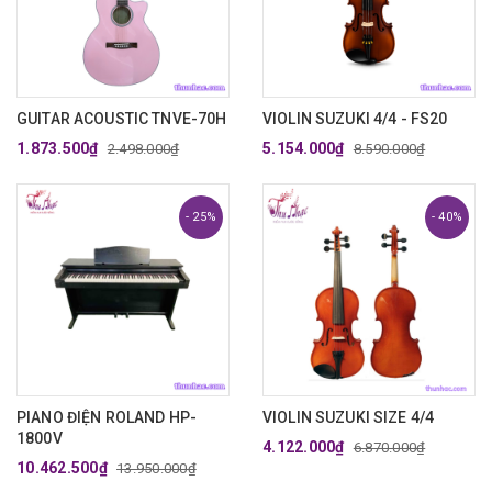
GUITAR ACOUSTIC TNVE-70H
VIOLIN SUZUKI 4/4 - FS20
1.873.500₫
5.154.000₫
2.498.000₫
8.590.000₫
- 25%
- 40%
PIANO ĐIỆN ROLAND HP-
VIOLIN SUZUKI SIZE 4/4
1800V
4.122.000₫
6.870.000₫
10.462.500₫
13.950.000₫