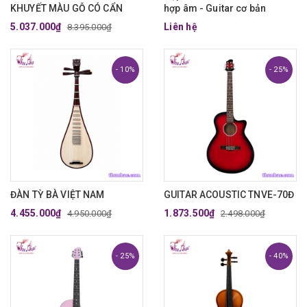
KHUYẾT MÀU GỖ CÓ CẨN
hợp âm - Guitar cơ bản
5.037.000₫
Liên hệ
8.395.000₫
- 10%
- 25%
ĐÀN TỲ BÀ VIỆT NAM
GUITAR ACOUSTIC TNVE-70Đ
4.455.000₫
1.873.500₫
4.950.000₫
2.498.000₫
- 25%
- 40%