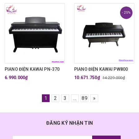
- 25%
PIANO ĐIỆN KAWAI PN-370
PIANO ĐIỆN KAWAI PW800
6.990.000₫
10.671.750₫
14.229.000₫
1
2
3
...
89
»
ĐĂNG KÝ NHẬN TIN