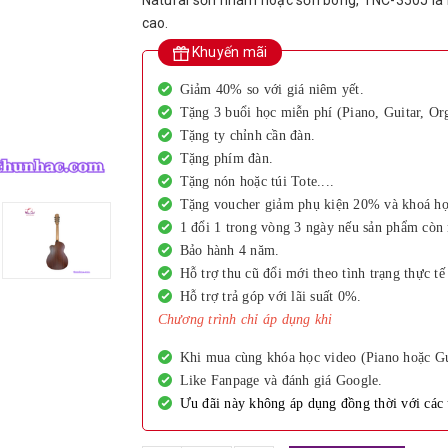
Natural sơn nhám hoặc sơn bóng, TNC-350J là l
cao.
Khuyến mãi
Giảm 40% so với giá niêm yết.
Tặng 3 buổi học miễn phí
(Piano, Guitar, Or
Tặng ty chỉnh cần đàn.
Tặng phím đàn.
Tặng nón hoặc túi Tote....
Tặng voucher giảm phụ kiện 20% và khoá học
1 đổi 1 trong vòng 3 ngày nếu sản phẩm còn
Bảo hành 4 năm.
Hỗ trợ thu cũ đổi mới theo tình trạng thực t
Hỗ trợ trả góp với lãi suất 0%.
Chương trình chỉ áp dụng khi
Khi mua cùng khóa học video (Piano hoặc Gu
Like Fanpage và đánh giá Google.
Ưu đãi này không áp dụng đồng thời với các 