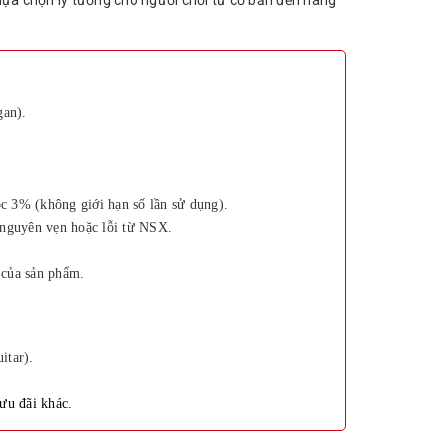
ựa chọn lý tưởng cho người chơi từ cơ bản đến nâng
gan).
 3% (không giới hạn số lần sử dụng).
 nguyên vẹn hoặc lỗi từ NSX.
ế của sản phẩm.
itar).
ưu đãi khác.