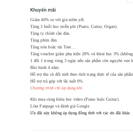
Khuyến mãi
Giảm 40% so với giá niêm yết.
Tặng 3 buổi học miễn phí
(Piano, Guitar, Organ).
Tặng ty chỉnh cần đàn.
Tặng phím đàn.
Tặng nón hoặc túi Tote....
Tặng voucher giảm phụ kiện 20% và khoá học 3% (không g
1 đổi 1 trong vòng 3 ngày nếu sản phẩm còn nguyên vẹn 
Bảo hành 4 năm.
Hỗ trợ thu cũ đổi mới theo tình trạng thực tế của sản phẩ
Hỗ trợ trả góp với lãi suất 0%.
Chương trình chỉ áp dụng khi
Khi mua cùng khóa học video (Piano hoặc Guitar).
Like Fanpage và đánh giá Google.
Ưu đãi này không áp dụng đồng thời với các ưu đãi khác.