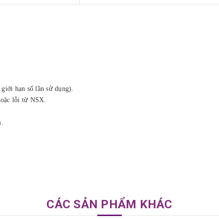
iới hạn số lần sử dụng).
hoặc lỗi từ NSX.
m.
CÁC SẢN PHẨM KHÁC