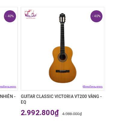
- 40%
- 40%
NHIÊN -
GUITAR CLASSIC VICTORIA VT200 VÀNG -
GUITAR CLAS
EQ
2.332.8
2.992.800₫
4.988.000₫