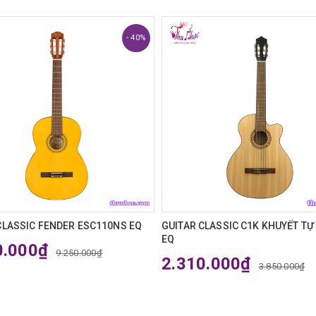
- 40%
CLASSIC FENDER ESC110NS EQ
GUITAR CLASSIC C1K KHUYẾT TỰ 
EQ
0.000₫
9.250.000₫
2.310.000₫
3.850.000₫