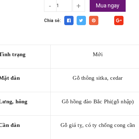
-
+
Mua ngay
Chia sẻ:
Fancy
Tình trạng
Mới
Mặt đàn
Gỗ thông sitka, cedar
Lưng, hông
Gỗ hồng đào Bắc Phi(gỗ nhập)
Cần đàn
Gỗ giá tỵ, có ty chống cong cần