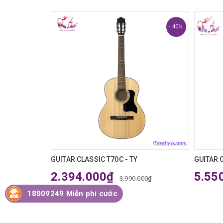
- 40%
- 40%
I EQ
GUITAR CLASSIC T70C - TY
GUITAR 
2.394.000₫
5.55
00₫
3.990.000₫
18009249 Miễn phí cước