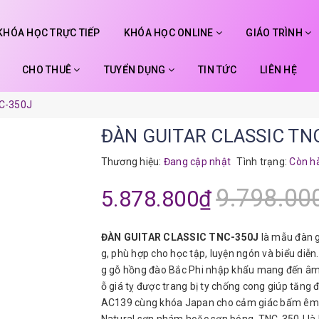
KHÓA HỌC TRỰC TIẾP
KHÓA HỌC ONLINE
GIÁO TRÌNH
CHO THUÊ
TUYỂN DỤNG
TIN TỨC
LIÊN HỆ
C-350J
ĐÀN GUITAR CLASSIC TN
Thương hiệu:
Đang cập nhật
Tình trạng:
Còn h
9.798.00
5.878.800₫
ĐÀN GUITAR CLASSIC TNC-350J
là mẫu đàn gu
g, phù hợp cho học tập, luyện ngón và biểu diễ
g gỗ hồng đào Bắc Phi nhập khẩu mang đến âm 
ỗ giá tỵ được trang bị ty chống cong giúp tăng
AC139 cùng khóa Japan cho cảm giác bấm êm và