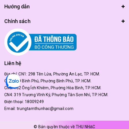
Hướng dẫn
Chính sách
Liên hệ
Địa chỉ:
CN1: 298 Tên Lửa, Phường An Lạc, TP. HCM.
CN2: 179 Bình Phú, Phường Bình Phú, TP. HCM.
CN3: 162 Ông Ích Khiêm, Phường Hòa Bình, TP. HCM.
CN4: 319 Trương Vĩnh Ký, Phường Tân Sơn Nhì, TP. HCM.
Điện thoại:
18009249
Email:
trungtamthunhac@gmail.com
© Bản quyền thuộc về THU NHẠC