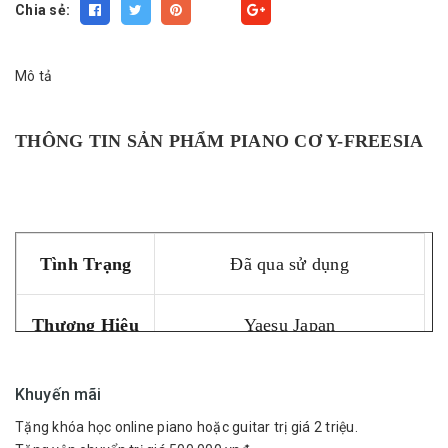
Chia sẻ:
Fancy
Mô tả
THÔNG TIN SẢN PHẨM PIANO CƠ Y-FREESIA
Tình Trạng
Đã qua sử dụng
Thương Hiệu
Yaesu Japan
Xuất Xứ
Nhật Bản
Khuyến mãi
Tặng khóa học online piano hoặc guitar trị giá 2 triệu.
Kích Thước
131(H)-153(W)-65(D)cm