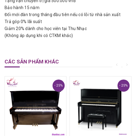
Tặng vận chuyển trị giá 500.000 vnđ
Bảo hành 15 năm
Đổi mới đàn trong tháng đầu tiên nếu có lỗi từ nhà sản xuất
Trọng Lượng
238kg
Trả góp 0% lãi suất
Giảm 20% dành cho học viên tại Thu Nhạc
(Không áp dụng khi có CTKM khác)
Phím
88
Pedal
3
CÁC SẢN PHẨM KHÁC
Hoàn Thiện
Màu nâu sang trọng, đánh bóng
- 25%
- 25%