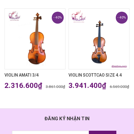
- 40%
- 40%
VIOLIN AMATI 3/4
VIOLIN SCOTTCAO SIZE 4.4
2.316.600₫
3.941.400₫
3.861.000₫
6.569.000₫
ĐĂNG KÝ NHẬN TIN