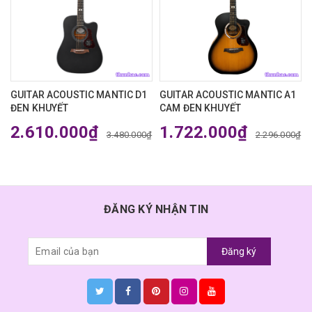
₫
GUITAR ACOUSTIC MANTIC D1
GUITAR ACOUSTIC MANTIC A1
ĐEN KHUYẾT
CAM ĐEN KHUYẾT
2.610.000₫
1.722.000₫
3.480.000₫
2.296.000₫
ĐĂNG KÝ NHẬN TIN
Đăng ký