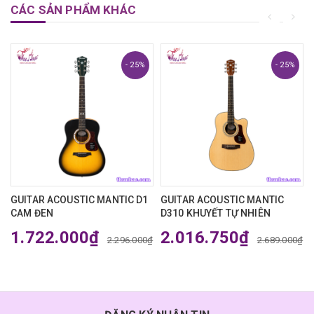
CÁC SẢN PHẨM KHÁC
- 25%
- 25%
₫
GUITAR ACOUSTIC MANTIC D1
GUITAR ACOUSTIC MANTIC
CAM ĐEN
D310 KHUYẾT TỰ NHIÊN
1.722.000₫
2.016.750₫
2.296.000₫
2.689.000₫