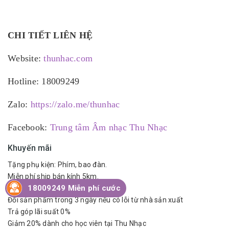
CHI TIẾT LIÊN HỆ
Website:
thunhac.com
Hotline: 18009249
Zalo:
https://zalo.me/thunhac
Facebook:
Trung tâm Âm nhạc Thu Nhạc
Khuyến mãi
Tặng phụ kiện: Phím, bao đàn.
Miễn phí ship bán kính 5km.
18009249 Miễn phí cước
Bảo hành 2 năm
Đổi sản phẩm trong 3 ngày nếu có lỗi từ nhà sản xuất
Trả góp lãi suất 0%
Giảm 20% dành cho học viên tại Thu Nhạc