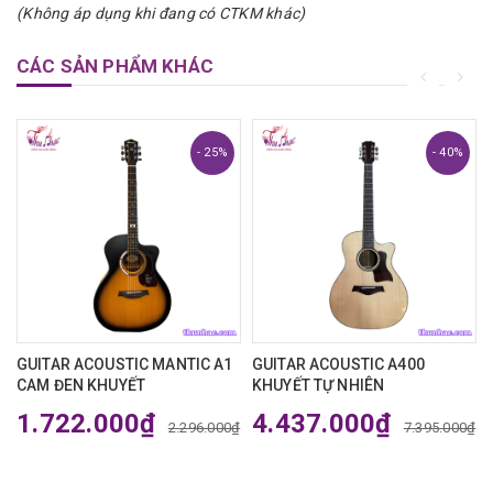
(Không áp dụng khi đang có CTKM khác)
CÁC SẢN PHẨM KHÁC
- 25%
- 40%
₫
GUITAR ACOUSTIC MANTIC A1
GUITAR ACOUSTIC A400
CAM ĐEN KHUYẾT
KHUYẾT TỰ NHIÊN
1.722.000₫
4.437.000₫
2.296.000₫
7.395.000₫