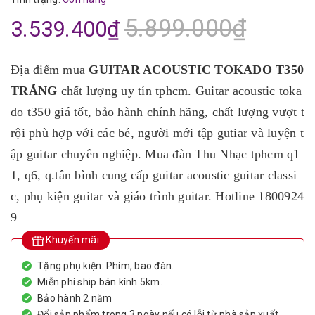
5.899.000₫
3.539.400₫
Địa điểm mua
GUITAR ACOUSTIC TOKADO T350
TRẮNG
chất lượng uy tín tphcm. Guitar acoustic toka
do t350 giá tốt, bảo hành chính hãng, chất lượng vượt t
rội phù hợp với các bé, người mới tập gutiar và luyện t
ập guitar chuyên nghiệp. Mua đàn Thu Nhạc tphcm q1
1, q6, q.tân bình cung cấp guitar acoustic guitar classi
c, phụ kiện guitar và giáo trình guitar. Hotline 1800924
9
Khuyến mãi
Tặng phụ kiện: Phím, bao đàn.
Miễn phí ship bán kính 5km.
Bảo hành 2 năm
Đổi sản phẩm trong 3 ngày nếu có lỗi từ nhà sản xuất