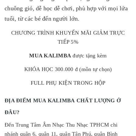
chuông gió, dễ học dễ chơi, phù hợp với mọi lứa
tuổi, từ các bé đến người lớn.
CHƯƠNG TRÌNH KHUYẾN MÃI GIẢM TRỰC
TIẾP 5%
MUA KALIMBA
được tặng kèm
KHÓA HỌC 300.000 đ (môn tự chọn)
FULL PHỤ KIỆN TRONG HỘP
ĐỊA ĐIỂM MUA KALIMBA CHẤT LƯỢNG Ở
ĐÂU?
Đến Trung Tâm Âm Nhạc Thu Nhạc TPHCM chi
nhánh quận 6, quận 11, quận Tân Phú, quận Bình