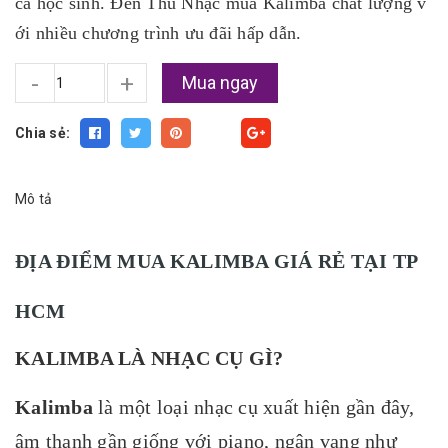
cả học sinh. Đến Thu Nhạc mua Kalimba chất lượng v
ới nhiều chương trình ưu đãi hấp dẫn.
-
+
Mua ngay
Chia sẻ:
Fancy
Mô tả
ĐỊA ĐIỂM MUA KALIMBA GIÁ RẺ TẠI TP
HCM
KALIMBA LÀ NHẠC CỤ GÌ?
Kalimba
là một loại nhạc cụ xuất hiện gần đây,
âm thanh gần giống với piano, ngân vang như