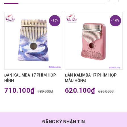
- 10%
- 10%
ĐÀN KALIMBA 17 PHÍM HỘP
ĐÀN KALIMBA 17 PHÍM HỘP
HÌNH
MÀU HỒNG
710.100₫
620.100₫
789.000₫
689.000₫
ĐĂNG KÝ NHẬN TIN