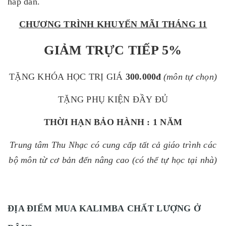
hấp dẫn.
CHƯƠNG TRÌNH KHUYẾN MÃI THÁNG 11
GIẢM TRỰC TIẾP 5%
TẶNG KHÓA HỌC TRỊ GIÁ
300.000đ
(môn tự chọn)
TẶNG PHỤ KIỆN ĐẦY ĐỦ
THỜI HẠN BẢO HÀNH : 1 NĂM
Trung tâm Thu Nhạc có cung cấp tất cả giáo trình các
bộ môn từ cơ bản đến nâng cao (có thể tự học tại nhà)
ĐỊA ĐIỂM MUA KALIMBA CHẤT LƯỢNG Ở