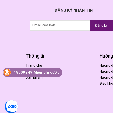
ĐĂNG KÝ NHẬN TIN
Đăng ký
Thông tin
Hướng
Trang chủ
Hướng 
Giới thiệu
Hướng d
18009249 Miễn phí cước
Sản phẩm
Hướng d
Điều kh