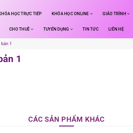
KHÓA HỌC TRỰC TIẾP
KHÓA HỌC ONLINE
GIÁO TRÌNH
CHO THUÊ
TUYỂN DỤNG
TIN TỨC
LIÊN HỆ
ơ bản 1
 bản 1
CÁC SẢN PHẨM KHÁC