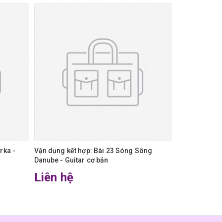
rka -
Vận dụng kết hợp: Bài 23 Sóng Sông
Dấu hóa - Gui
Danube - Guitar cơ bản
Liên hệ
Liên hệ