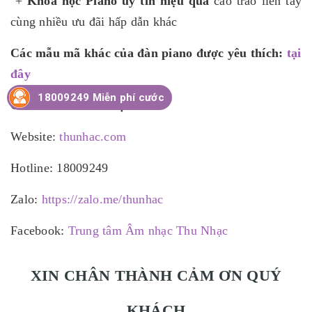
+
Khóa học Piano uy tín hiệu quả
cao trao liền tay
cùng nhiều ưu đãi hấp dẫn khác
Các mẫu mã khác của đàn piano được yêu thích:
tại
đây
18009249 Miễn phí cước
CHI TIẾT LIÊN HỆ
Website:
thunhac.com
Hotline: 18009249
Zalo:
https://zalo.me/thunhac
Facebook:
Trung tâm Âm nhạc Thu Nhạc
XIN CHÂN THÀNH CẢM ƠN QUÝ
KHÁCH