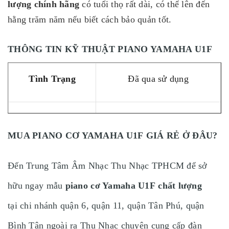
lượng chính hãng
có
tuổi thọ rất dài, có thể lên đến
hằng trăm năm nếu biết cách bảo quản tốt.
THÔNG TIN KỸ THUẬT PIANO YAMAHA U1F
Tình Trạng
Đã qua sử dụng
Nhà Sản Xuất
Piano Yamaha
MUA PIANO CƠ YAMAHA U1F GIÁ RẺ Ở ĐÂU?
Model
U1F
Đến Trung Tâm Âm Nhạc Thu Nhạc TPHCM để sở
hữu ngay mẫu
piano cơ Yamaha U1F chất lượng
Màu
Đen bóng
tại chi nhánh quận 6, quận 11, quận Tân Phú, quận
Bình Tân ngoài ra Thu Nhạc chuyên cung cấp đàn