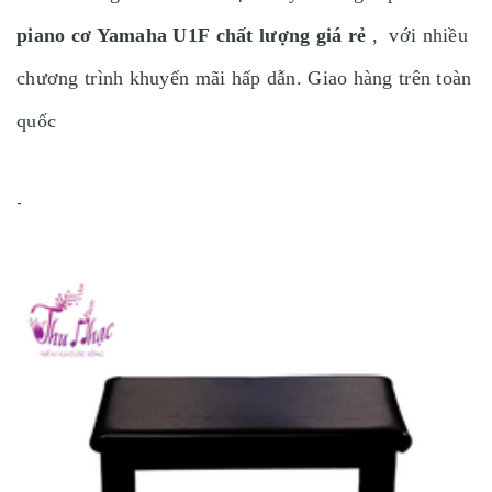
Điểm Chất
B/A/A/A
piano cơ Yamaha U1F chất lượng giá rẻ
,
với nhiều
Lượng
chương trình khuyến mãi hấp dẫn. Giao hàng trên toàn
quốc
Pedals
3
-
Cao 150 Rộng 151 Ngang
Kích Thước
61
Trọng Lượng
217kg
Chất Liệu Phím
Phenolis Resins