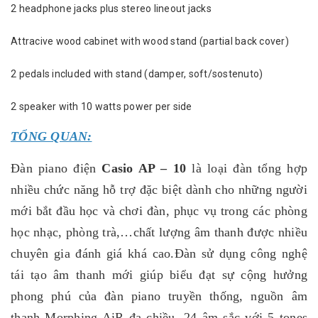
2 headphone jacks plus stereo lineout jacks
Attracive wood cabinet with wood stand (partial back cover)
2 pedals included with stand (damper, soft/sostenuto)
2 speaker with 10 watts power per side
TỔNG QUAN:
Đàn piano điện
Casio AP – 10
là loại đàn tổng hợp
nhiều chức năng hỗ trợ đặc biệt dành cho những người
mới bắt đầu học và chơi đàn, phục vụ trong các phòng
học nhạc, phòng trà,…chất lượng âm thanh được nhiều
chuyên gia đánh giá khá cao.Đàn sử dụng công nghệ
tái tạo âm thanh mới giúp biểu đạt sự cộng hưởng
phong phú của đàn piano truyền thống, nguồn âm
thanh Morphing AiR đa chiều. 24 âm sắc với 5 tones