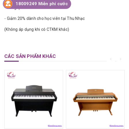
18009249 Miễn phí cước
- Trả góp 0% lãi suất
- Giảm 20% dành cho học viên tại Thu Nhạc
(Không áp dụng khi có CTKM khác)
CÁC SẢN PHẨM KHÁC
₫