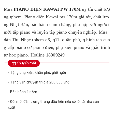
Mua
PIANO ĐIỆN KAWAI PW 170M
uy tín chất lượ
ng tphcm. Piano điện Kawai pw 170m giá tốt, chất lượ
ng Nhật Bản, bảo hành chính hãng, phù hợp với người
mới tập piano và luyện tập piano chuyên nghiệp. Mua
đàn Thu Nhạc tphcm q6, q11, q.tân phú, q.bình tân cun
g cấp piano cơ piano điện, phụ kiện piano và giáo trình
tự học piano. Hotline 18009249
Khuyến mãi
- Tặng phụ kiện: khăn phủ, ghế ngồi
- Tặng vận chuyển trị giá 200.000 vnđ
- Bảo hành 1 năm
- Đổi mới đàn trong tháng đầu tiên nếu có lỗi từ nhà sản
xuất