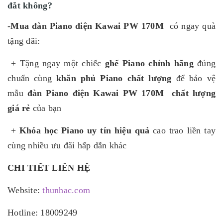
đắt không?
-
Mua
đ
àn
Piano điện Kawai PW 170M
có ngay quà
tặng đãi:
+ Tặng ngay một chiếc
ghế Piano chính hãng
đúng
chuẩn cùng
khăn phủ Piano chất lượng
để bảo vệ
mẫu
đ
àn
Piano điện Kawai PW 170M
chất lượng
giá rẻ
của bạn
+
Khóa học Piano uy tín hiệu quả
cao trao liền tay
cùng nhiều ưu đãi hấp dẫn khác
CHI TIẾT LIÊN HỆ
Website:
thunhac.com
Hotline: 18009249