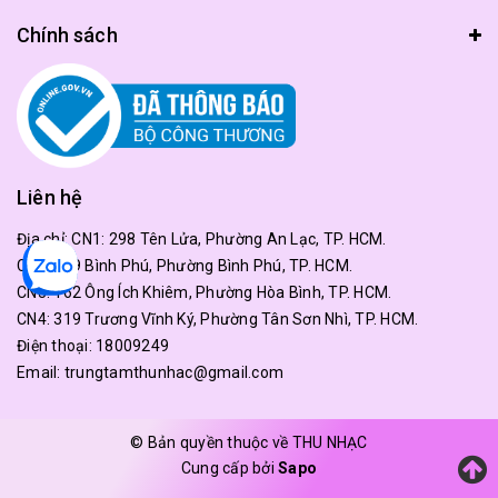
Chính sách
Liên hệ
Địa chỉ:
CN1: 298 Tên Lửa, Phường An Lạc, TP. HCM.
CN2: 179 Bình Phú, Phường Bình Phú, TP. HCM.
CN3: 162 Ông Ích Khiêm, Phường Hòa Bình, TP. HCM.
CN4: 319 Trương Vĩnh Ký, Phường Tân Sơn Nhì, TP. HCM.
Điện thoại:
18009249
Email:
trungtamthunhac@gmail.com
© Bản quyền thuộc về THU NHẠC
Cung cấp bởi
Sapo