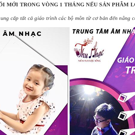
ỔI MỚI TRONG VÒNG 1 THÁNG NẾU SẢN PHẪM L
ng cấp tất cả giáo trình các bộ môn từ cơ bản đến nâng ca