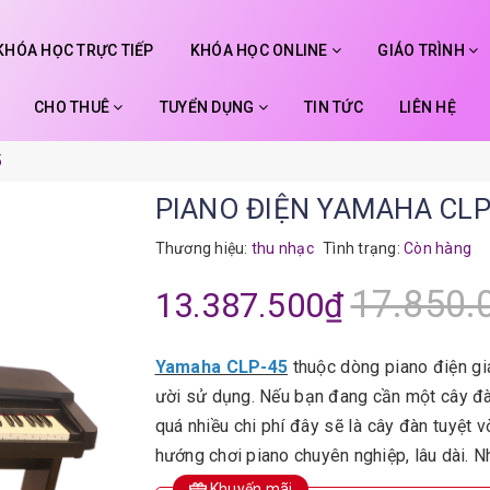
KHÓA HỌC TRỰC TIẾP
KHÓA HỌC ONLINE
GIÁO TRÌNH
CHO THUÊ
TUYỂN DỤNG
TIN TỨC
LIÊN HỆ
5
PIANO ĐIỆN YAMAHA CLP
Thương hiệu:
thu nhạc
Tình trạng:
Còn hàng
17.850.
13.387.500₫
Yamaha CLP-45
thuộc dòng piano điện g
ười sử dụng. Nếu bạn đang cần một cây đ
quá nhiều chi phí đây sẽ là cây đàn tuyệt 
hướng chơi piano chuyên nghiệp, lâu dài. 
Khuyến mãi