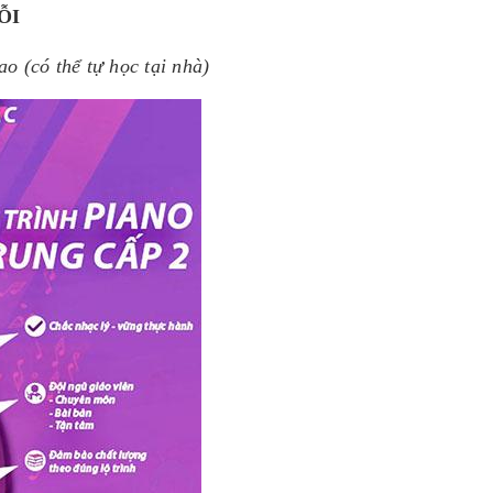
ỖI
o (có thể tự học tại nhà)