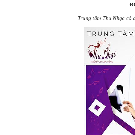
Đ
T
rung tâm Thu Nhạc có cu