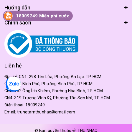
Hướng dẫn
18009249 Miễn phí cước
Chính sách
Liên hệ
Địa chỉ:
CN1: 298 Tên Lửa, Phường An Lạc, TP. HCM.
CN2: 179 Bình Phú, Phường Bình Phú, TP. HCM.
CN3: 162 Ông Ích Khiêm, Phường Hòa Bình, TP. HCM.
CN4: 319 Trương Vĩnh Ký, Phường Tân Sơn Nhì, TP. HCM.
Điện thoại:
18009249
Email:
trungtamthunhac@gmail.com
© Bản quyền thuộc về THU NHẠC