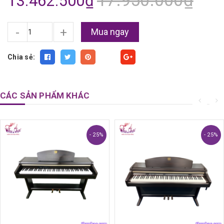
17.950.000₫
13.462.500₫
-
+
Mua ngay
Chia sẻ:
Fancy
CÁC SẢN PHẨM KHÁC
- 25%
- 25%