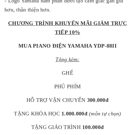
- Logo Yamaha nằm phần dưới tạo cảm giác gần gũi
hơn, thân thiện hơn.
CHƯƠNG TRÌNH KHUYẾN MÃI GIẢM TRỰC
TIẾP 10%
MUA PIANO ĐIỆN YAMAHA YDP-88II
Tặng kèm:
GHẾ
PHỦ PHÍM
HỖ TRỢ VẬN CHUYỂN
300.000đ
TẶNG KHÓA HỌC
1.000.000đ
(môn tự chọn)
TẶNG GIÁO TRÌNH
100.000đ