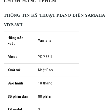
CHÍNH HÃNG TPHCM
THÔNG TIN KỸ THUẬT PIANO ĐIỆN YAMAHA
YDP-88II
Hãng sản
Yamaha
xuất
Model
YDP 88 II
Xuất sứ
Nhật Bản
Bảo hành
18 tháng
Số phím đàn
88 phím
Số pedal
3