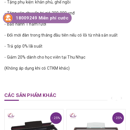
- Tặng phụ kiện: khăn phủ, ghế ngồi
- Tặng vận chuyển trị giá 200.000 vnđ
18009249 Miễn phí cước
- Bảo hành 1 năm rưỡi
- Đổi mới đàn trong tháng đầu tiên nếu có lỗi từ nhà sản xuất
- Trả góp 0% lãi suất
- Giảm 20% dành cho học viên tại Thu Nhạc
(Không áp dụng khi có CTKM khác)
CÁC SẢN PHẨM KHÁC
- 25%
- 25%