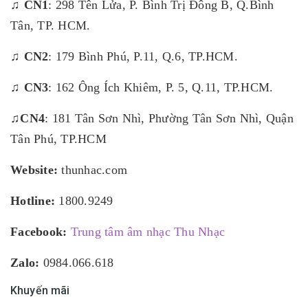
♫ CN1
: 298 Tên Lửa, P. Bình Trị Đông B, Q.Bình
Tân, TP. HCM.
♫ CN2
: 179 Bình Phú, P.11, Q.6, TP.HCM.
♫ CN3
: 162 Ông Ích Khiêm, P. 5, Q.11, TP.HCM.
♫CN4
: 181 Tân Sơn Nhì, Phường Tân Sơn Nhì, Quận
Tân Phú, TP.HCM
Website:
thunhac.com
Hotline:
1800.9249
Facebook:
Trung tâm âm nhạc Thu Nhạc
Zalo:
0984.066.618
Khuyến mãi