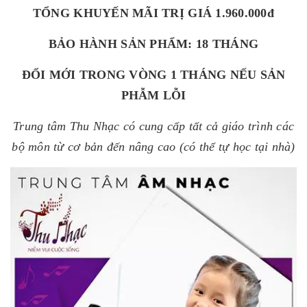
TỔNG KHUYẾN MÃI TRỊ GIÁ 1.960.000đ
BẢO HÀNH SẢN PHẨM: 18 THÁNG
ĐỔI MỚI TRONG VÒNG 1 THÁNG NẾU SẢN
PHẪM LỖI
T
rung tâm Thu Nhạc có cung cấp tất cả giáo trình các
bộ môn từ cơ bản đến nâng cao (có thể tự học tại nhà)