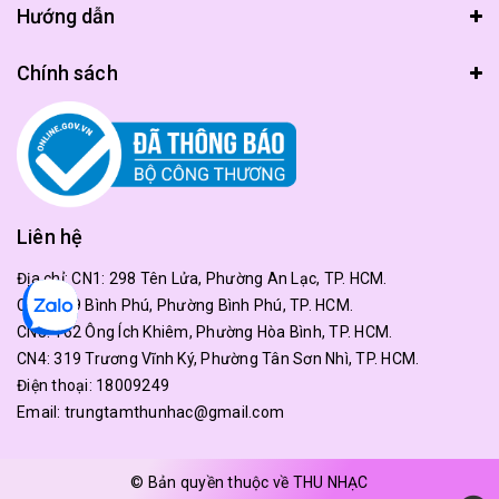
Hướng dẫn
Chính sách
Liên hệ
Địa chỉ:
CN1: 298 Tên Lửa, Phường An Lạc, TP. HCM.
CN2: 179 Bình Phú, Phường Bình Phú, TP. HCM.
CN3: 162 Ông Ích Khiêm, Phường Hòa Bình, TP. HCM.
CN4: 319 Trương Vĩnh Ký, Phường Tân Sơn Nhì, TP. HCM.
Điện thoại:
18009249
Email:
trungtamthunhac@gmail.com
© Bản quyền thuộc về THU NHẠC