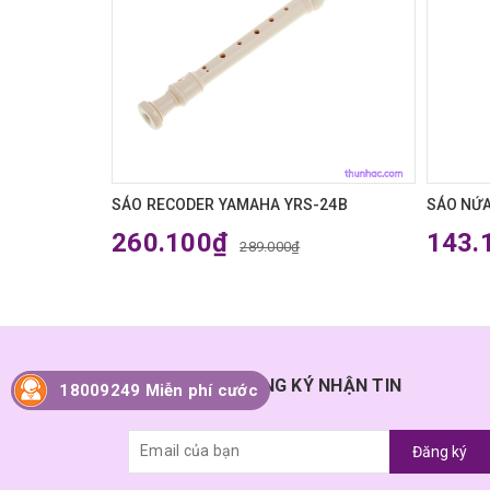
SÁO RECODER YAMAHA YRS-24B
SÁO NỨA
260.100₫
143.
289.000₫
ĐĂNG KÝ NHẬN TIN
18009249 Miễn phí cước
Đăng ký