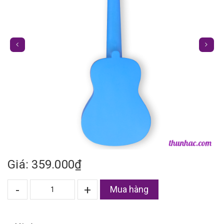
Giá: 359.000₫
-
+
Mua hàng