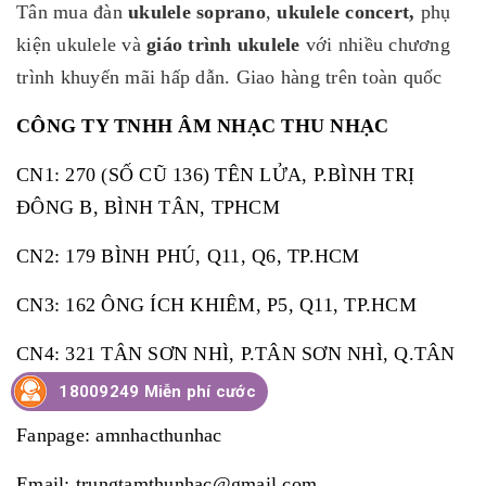
Tân
mua
đàn
ukulele soprano
,
ukulele concert,
phụ
kiện ukulele và
giáo trình ukulele
với nhiều chương
trình khuyến mãi hấp dẫn. Giao hàng trên toàn quốc
CÔNG TY TNHH ÂM NHẠC THU NHẠC
CN1: 270 (SỐ CŨ 136) TÊN LỬA, P.BÌNH TRỊ
ĐÔNG B, BÌNH TÂN, TPHCM
CN2: 179 BÌNH PHÚ, Q11, Q6, TP.HCM
CN3: 162 ÔNG ÍCH KHIÊM, P5, Q11, TP.HCM
CN4: 321 TÂN SƠN NHÌ, P.TÂN SƠN NHÌ, Q.TÂN
PHÚ, TP.HCM
18009249 Miễn phí cước
Fanpage: amnhacthunhac
Email: trungtamthunhac@gmail.com