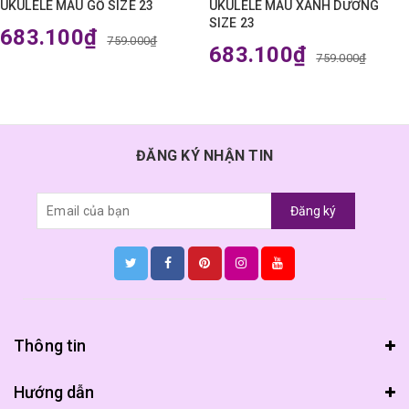
UKULELE MÀU GỖ SIZE 23
UKULELE MÀU XANH DƯƠNG
SIZE 23
683.100₫
759.000₫
683.100₫
759.000₫
ĐĂNG KÝ NHẬN TIN
Đăng ký
Thông tin
Hướng dẫn