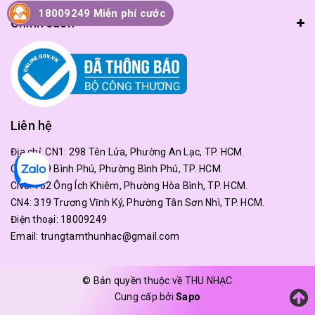
18009249 Miễn phí cước
Chính sách
Liên hệ
Địa chỉ:
CN1: 298 Tên Lửa, Phường An Lạc, TP. HCM.
CN2: 179 Bình Phú, Phường Bình Phú, TP. HCM.
CN3: 162 Ông Ích Khiêm, Phường Hòa Bình, TP. HCM.
CN4: 319 Trương Vĩnh Ký, Phường Tân Sơn Nhì, TP. HCM.
Điện thoại:
18009249
Email:
trungtamthunhac@gmail.com
© Bản quyền thuộc về THU NHẠC
Cung cấp bởi
Sapo