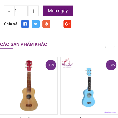
-
+
Mua ngay
Chia sẻ:
Fancy
CÁC SẢN PHẨM KHÁC
- 10%
- 10%