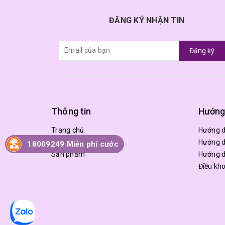
ĐĂNG KÝ NHẬN TIN
Đăng ký
Thông tin
Hướng
Trang chủ
Hướng 
Giới thiệu
Hướng d
18009249 Miễn phí cước
Sản phẩm
Hướng d
Điều kh