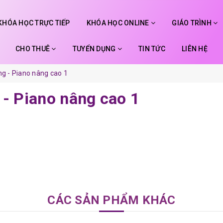
KHÓA HỌC TRỰC TIẾP
KHÓA HỌC ONLINE
GIÁO TRÌNH
CHO THUÊ
TUYỂN DỤNG
TIN TỨC
LIÊN HỆ
ng - Piano nâng cao 1
 - Piano nâng cao 1
CÁC SẢN PHẨM KHÁC