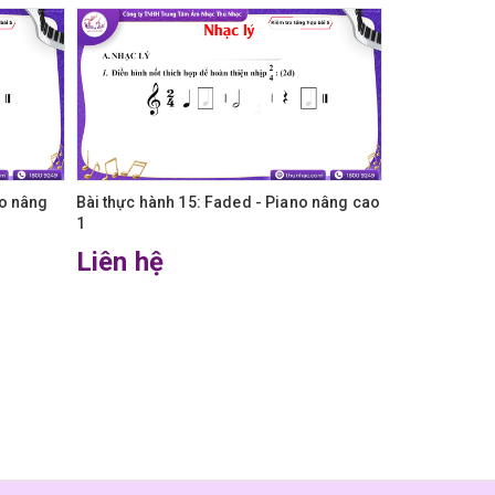
no nâng
Bài thực hành 15: Faded - Piano nâng cao
Bài thực hành
1
Cỏ Xanh
Liên hệ
Liên hệ