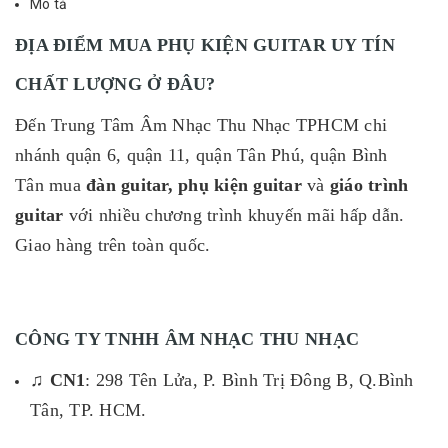
Mô tả
ĐỊA ĐIỂM MUA PHỤ KIỆN GUITAR UY TÍN
CHẤT LƯỢNG Ở ĐÂU?
Đến Trung Tâm Âm Nhạc Thu Nhạc TPHCM chi
nhánh quận 6, quận 11, quận Tân Phú, quận Bình
Tân
mua
đàn guitar,
phụ kiện guitar
và
giáo trình
guitar
với nhiều chương trình khuyến mãi hấp dẫn.
Giao hàng trên toàn quốc.
CÔNG TY TNHH ÂM NHẠC THU NHẠC
♫ CN1
: 298 Tên Lửa, P. Bình Trị Đông B, Q.Bình
Tân, TP. HCM.