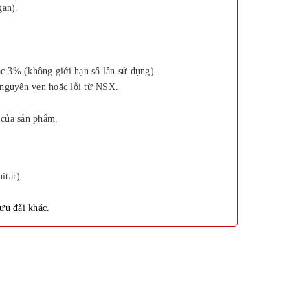
gan).
 3% (không giới hạn số lần sử dụng).
 nguyên vẹn hoặc lỗi từ NSX.
ế của sản phẩm.
itar).
ưu đãi khác.