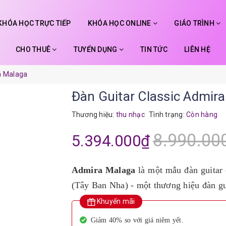
KHÓA HỌC TRỰC TIẾP
KHÓA HỌC ONLINE
GIÁO TRÌNH
CHO THUÊ
TUYỂN DỤNG
TIN TỨC
LIÊN HỆ
a Malaga
Đàn Guitar Classic Admir
Thương hiệu:
thu nhạc
Tình trạng:
Còn hàng
8.990.00
5.394.000₫
Admira Malaga
là một mẫu đàn guitar 
(Tây Ban Nha) - một thương hiệu đàn gui
Khuyến mãi
Giảm 40% so với giá niêm yết.