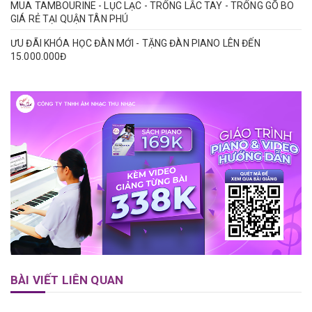
MUA TAMBOURINE - LỤC LẠC - TRỐNG LẮC TAY - TRỐNG GÕ BO
GIÁ RẺ TẠI QUẬN TÂN PHÚ
ƯU ĐÃI KHÓA HỌC ĐÀN MỚI - TẶNG ĐÀN PIANO LÊN ĐẾN
15.000.000Đ
BÀI VIẾT LIÊN QUAN